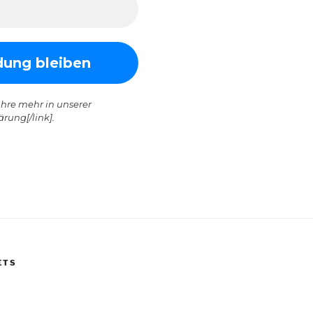
hre mehr in unserer
rung[/link].
ETS