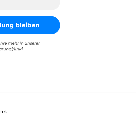
hre mehr in unserer
rung[/link].
ETS