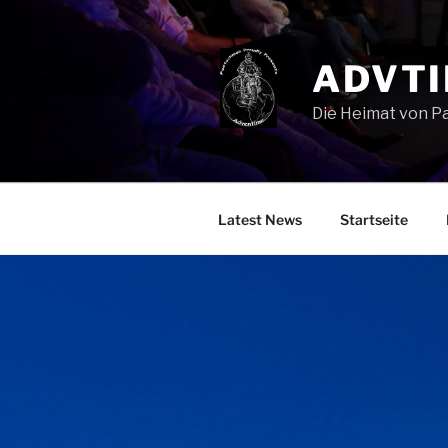
Zum
Inhalt
springen
ADVTI
Die Heimat von P
Latest News
Startseite