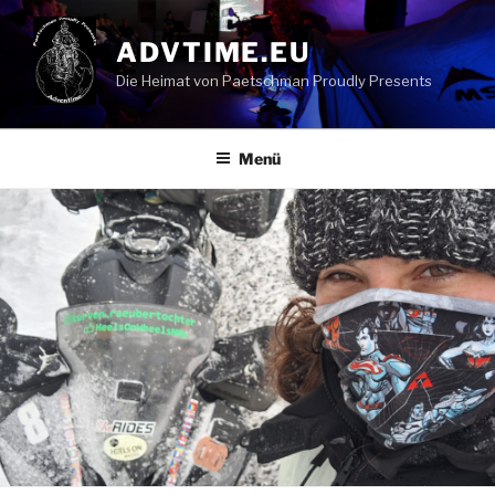
Zum
Inhalt
ADVTIME.EU
springen
Die Heimat von Paetschman Proudly Presents
Menü