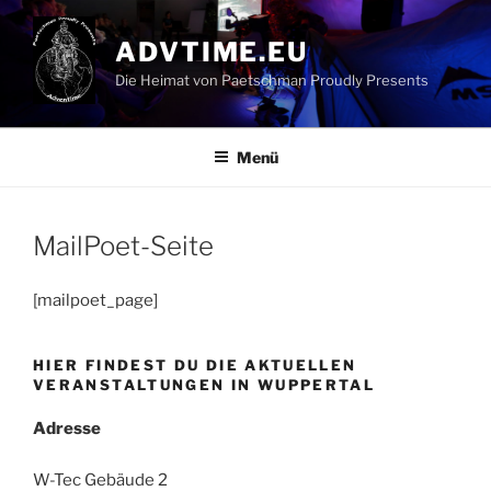
Zum
Inhalt
ADVTIME.EU
springen
Die Heimat von Paetschman Proudly Presents
Menü
MailPoet-Seite
[mailpoet_page]
HIER FINDEST DU DIE AKTUELLEN
VERANSTALTUNGEN IN WUPPERTAL
Adresse
W-Tec Gebäude 2